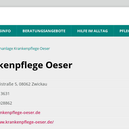
SINFO
BERATUNGSANGEBOTE
HILFE IM ALLTAG
PFLE
anlage Krankenpflege Oeser
enpflege Oeser
istraße 5, 08062 Zwickau
13631
928862
nkenpflege-oeser.de
ww.krankenpflege-oeser.de/