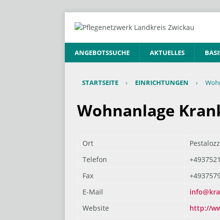
ANGEBOTSSUCHE
AKTUELLES
BASI
STARTSEITE
EINRICHTUNGEN
Wohn
Wohnanlage Krank
Ort
Pestalozz
Telefon
+493752
Fax
+493757
E-Mail
info@kra
Website
http://w