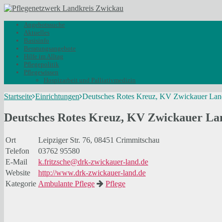
Angebotssuche
Aktuelles
Basisinfo
Beratungsangebote
Hilfe im Alltag
Pflegepolitik
Pflegewissen
Hospizarbeit und Palliativmedizin
Startseite
Einrichtungen
Deutsches Rotes Kreuz, KV Zwickauer Land 
Deutsches Rotes Kreuz, KV Zwickauer Land
Ort
Leipziger Str. 76, 08451 Crimmitschau
Telefon
03762 95580
E-Mail
k.fritzsche@drk-zwickauer-land.de
Website
http://www.drk-zwickauer-land.de
Kategorie
Ambulante Pflege
Pflege